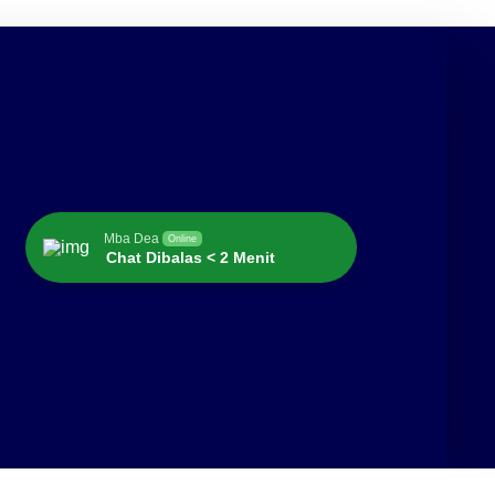
Mba Dea
Online
Chat Dibalas < 2 Menit