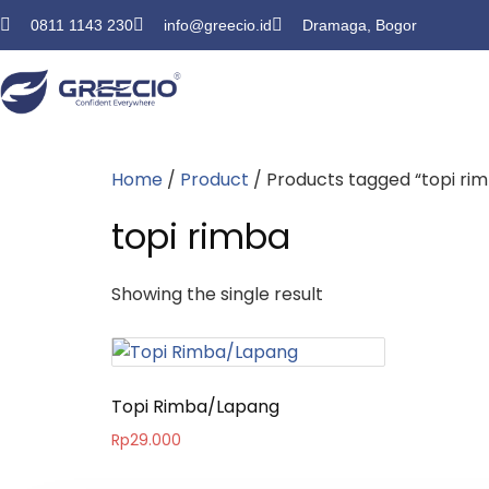
0811 1143 230
info@greecio.id
Dramaga, Bogor
Home
/
Product
/ Products tagged “topi ri
topi rimba
Showing the single result
Topi Rimba/Lapang
Rp
29.000