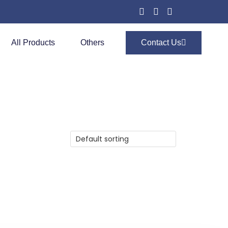
All Products
Others
Contact Us