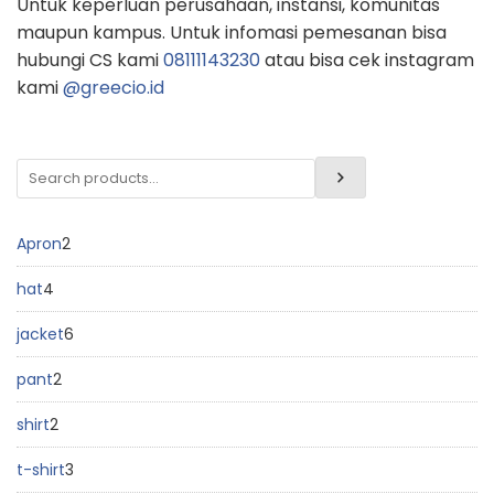
Untuk keperluan perusahaan, instansi, komunitas
maupun kampus. Untuk infomasi pemesanan bisa
hubungi CS kami
08111143230
atau bisa cek instagram
kami
@greecio.id
Apron
2
hat
4
jacket
6
pant
2
shirt
2
t-shirt
3