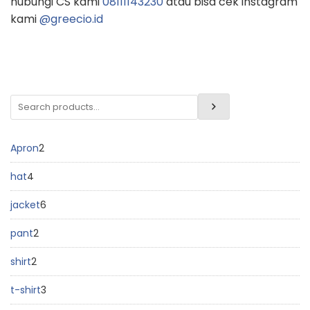
hubungi CS kami
08111143230
atau bisa cek instagram
kami
@greecio.id
Apron
2
hat
4
jacket
6
pant
2
shirt
2
t-shirt
3