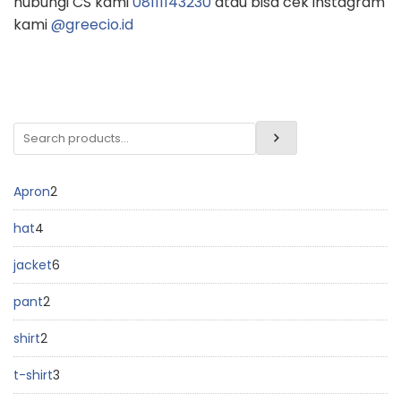
hubungi CS kami
08111143230
atau bisa cek instagram
kami
@greecio.id
Apron
2
hat
4
jacket
6
pant
2
shirt
2
t-shirt
3