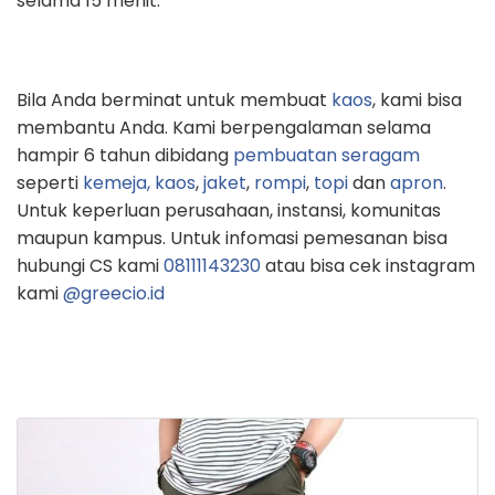
selama 15 menit.
Bila Anda berminat untuk membuat
kaos
, kami bisa
membantu Anda. Kami berpengalaman selama
hampir 6 tahun dibidang
pembuatan seragam
seperti
kemeja,
kaos
,
jaket
,
rompi
,
topi
dan
apron
.
Untuk keperluan perusahaan, instansi, komunitas
maupun kampus. Untuk infomasi pemesanan bisa
hubungi CS kami
08111143230
atau bisa cek instagram
kami
@greecio.id