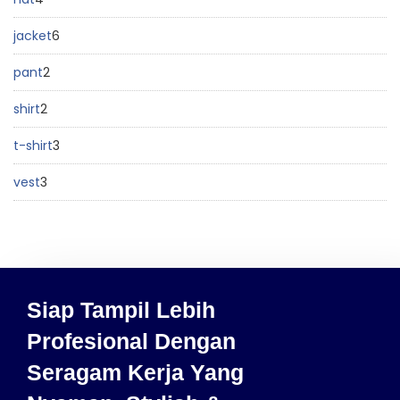
jacket
6
pant
2
shirt
2
t-shirt
3
vest
3
Siap Tampil Lebih
Profesional Dengan
Seragam Kerja Yang