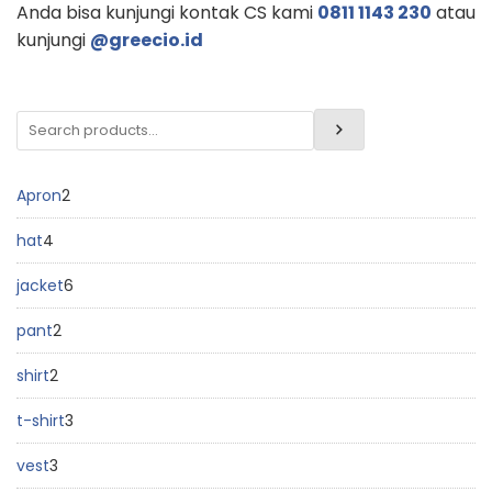
Anda bisa kunjungi kontak CS kami
0811 1143 230
atau
kunjungi
@greecio.id
Apron
2
hat
4
jacket
6
pant
2
shirt
2
t-shirt
3
vest
3