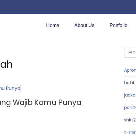
Home
About Us
Portfolio
rah
Apro
hat
4
jacke
ang Wajib Kamu Punya
pant
shirt
2
t-shir