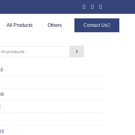
All Products
Others
Contact Us
n
2
t
6
2
t
3