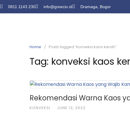
0811 1143 230
info@greecio.id
Dramaga, Bogor
Home
Posts tagged “konveksi kaos kerah”
Tag:
konveksi kaos ke
Rekomendasi Warna Kaos y
KONVEKSI
·
JUNE 13, 2022