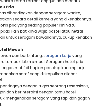
wanita tetap terlihat anggun dan menarik.
mu Pria
bebas dibandingkan dengan seragam wanita,
atikan secara detail kemeja yang dikenakannya.
onis pria yang sedang populer kini yaitu
pada kain batiknya wajib pastel atau netral
gkan untuk seragam bawahannya, cukup kenakan
Hotel Mewah
mewah dan berbintang,
seragam kerja
yang
tru tampak lebih simpel. Seragam hotel pria
 dengan motif di bagian penutup kancing baju
ambahkan scraf yang disimpulkan dileher.
el
entingnya dengan tugas seorang resepsionis,
an dan berinteraksi dengan tamu hotel.
tuk mengenakan seragam yang rapi dan gagah,
s.