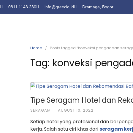
0811 1143 230
info@greecio.id
Dramaga, Bogor
Home
Posts tagged “konveksi pengadaan sera
Tag:
konveksi penga
Tipe Seragam Hotel dan Re
SERAGAM
·
AUGUST 10, 2022
Setiap hotel yang profesional dan berpen
kerja. Salah satu ciri khas dari
seragam kerj