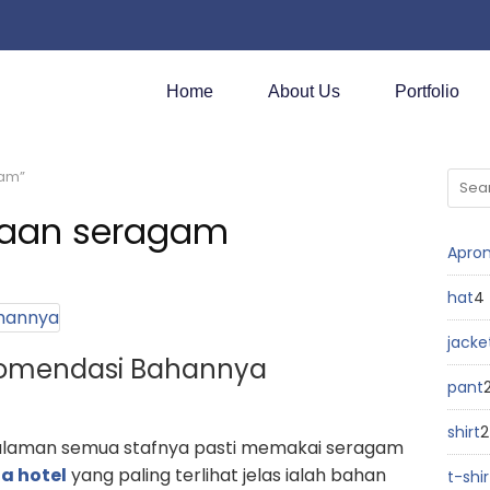
Home
About Us
Portfolio
gam”
daan seragam
Apro
hat
4
jacke
komendasi Bahannya
pant
shirt
2
galaman semua stafnya pasti memakai seragam
a hotel
yang paling terlihat jelas ialah bahan
t-shir