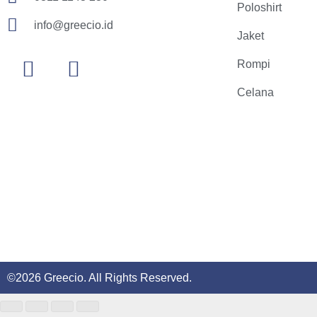
Poloshirt
info@greecio.id
Jaket
Rompi
Celana
©2026 Greecio. All Rights Reserved.