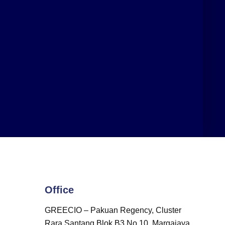
Office
GREECIO – Pakuan Regency, Cluster
Rara Santang Blok B3 No 10, Margajaya,