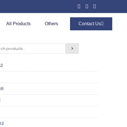
All Products
Others
Contact Us
n
2
t
6
2
t
3