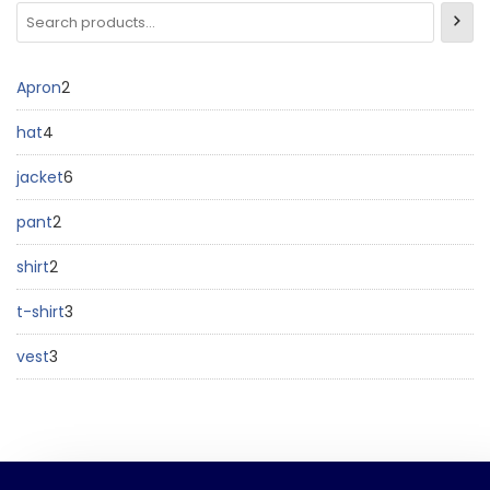
Apron
2
hat
4
jacket
6
pant
2
shirt
2
t-shirt
3
vest
3