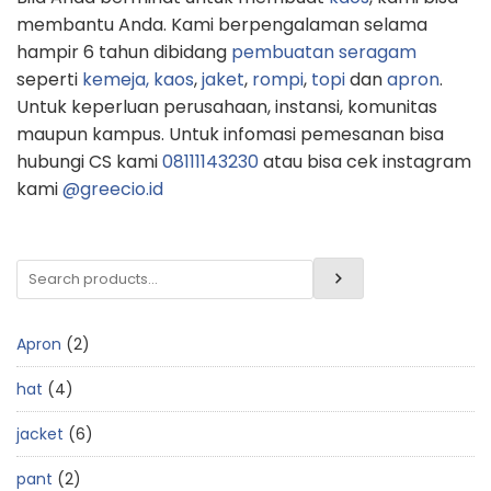
membantu Anda. Kami berpengalaman selama
hampir 6 tahun dibidang
pembuatan seragam
seperti
kemeja,
kaos
,
jaket
,
rompi
,
topi
dan
apron
.
Untuk keperluan perusahaan, instansi, komunitas
maupun kampus. Untuk infomasi pemesanan bisa
hubungi CS kami
08111143230
atau bisa cek instagram
kami
@greecio.id
Apron
2
hat
4
jacket
6
pant
2