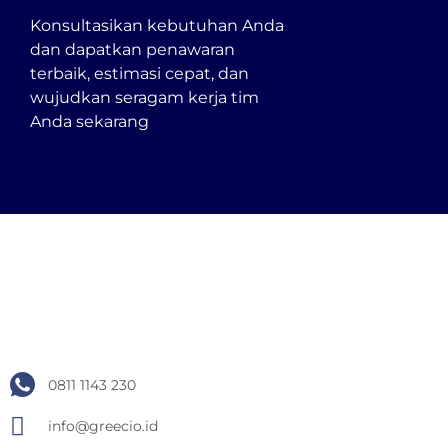
Konsultasikan kebutuhan Anda
dan dapatkan penawaran
terbaik, estimasi cepat, dan
wujudkan seragam kerja tim
Anda sekarang
0811 1143 230
info@greecio.id