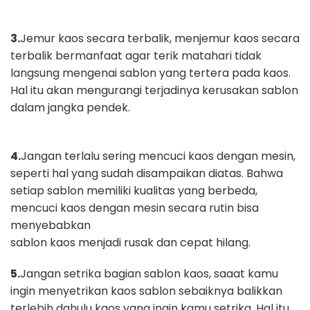
3.
Jemur kaos secara terbalik, menjemur kaos secara
terbalik bermanfaat
agar terik matahari tidak
langsung mengenai sablon yang tertera pada
kaos.
Hal itu akan mengurangi terjadinya kerusakan sablon
dalam jangka
pendek.
4.
Jangan terlalu sering mencuci kaos dengan mesin,
seperti hal yang sudah
disampaikan diatas. Bahwa
setiap sablon memiliki kualitas yang
berbeda,
mencuci kaos dengan mesin secara rutin bisa
menyebabkan
sablon kaos menjadi rusak dan cepat hilang.
5.
Jangan setrika bagian sablon kaos, saaat kamu
ingin menyetrikan kaos
sablon sebaiknya balikkan
terlebih dahulu kaos yang ingin kamu setrika.
Hal itu