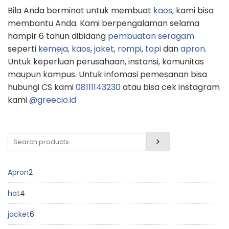
Bila Anda berminat untuk membuat
kaos
, kami bisa
membantu Anda. Kami berpengalaman selama
hampir 6 tahun dibidang
pembuatan seragam
seperti
kemeja,
kaos
,
jaket
,
rompi
,
topi
dan
apron
.
Untuk keperluan perusahaan, instansi, komunitas
maupun kampus. Untuk infomasi pemesanan bisa
hubungi CS kami
08111143230
atau bisa cek instagram
kami
@greecio.id
Apron
2
hat
4
jacket
6