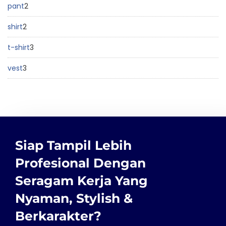
pant
2
shirt
2
t-shirt
3
vest
3
Siap Tampil Lebih
Profesional Dengan
Seragam Kerja Yang
Nyaman, Stylish &
Berkarakter?