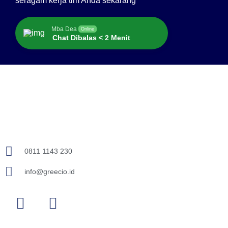
seragam kerja tim Anda sekarang
Mba Dea
Online
Chat Dibalas < 2 Menit
0811 1143 230
info@greecio.id