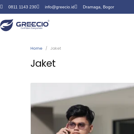
0811 1143 230
info@greecio.id
Dramaga, Bogor
Home
Jaket
Jaket