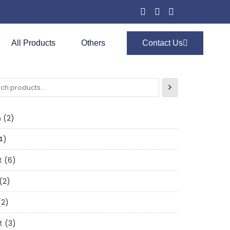
All Products
Others
Contact Us
n
2
4
t
6
2
2
t
3