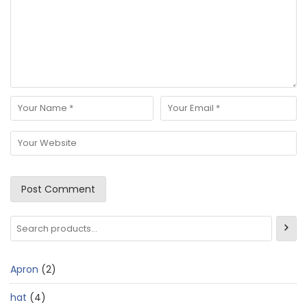
Apron
2
hat
4