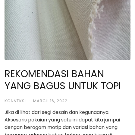
REKOMENDASI BAHAN
YANG BAGUS UNTUK TOPI
KONVEKSI
·
MARCH 16, 2022
Jika di lihat dari segi desain dan kegunaanya.
Aksesoris pakaian yang satu ini dapat kita jumpai
dengan beragam motip dan variasi bahan yang
beragam, adapun bahan bahan yang biasa di