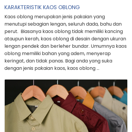
KARAKTERISTIK KAOS OBLONG
Kaos oblong merupakan jenis pakaian yang
menutupi sebagian lengan, seluruh dada, bahu dan
perut. Biasanya kaos oblong tidak memiliki kancing
ataupun kerah, kaos oblong di desain dengan ukuran
lengan pendek dan berleher bundar. Umumnya kaos
oblong memiliki bahan yang adem, menyerap
keringat, dan tidak panas. Bagi anda yang suka
dengan jenis pakaian kaos, kaos oblong …