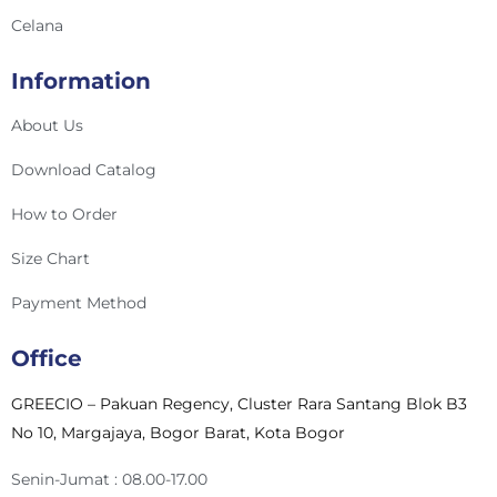
Celana
Information
About Us
Download Catalog
How to Order
Size Chart
Payment Method
Office
GREECIO – Pakuan Regency, Cluster Rara Santang Blok B3
No 10, Margajaya, Bogor Barat, Kota Bogor
Senin-Jumat : 08.00-17.00