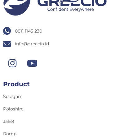
0811 1143 230
info@greecio.id
Product
Seragam
Poloshirt
Jaket
Rompi