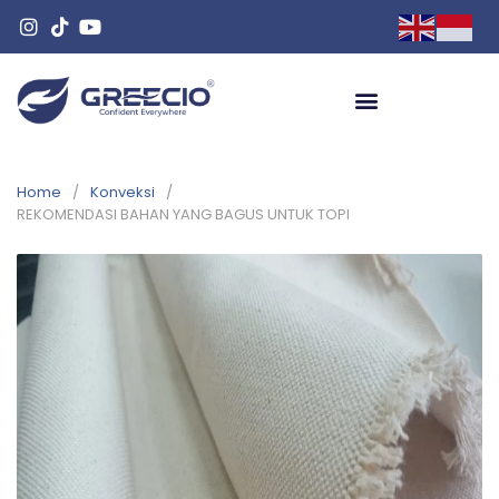
Home
Konveksi
REKOMENDASI BAHAN YANG BAGUS UNTUK TOPI