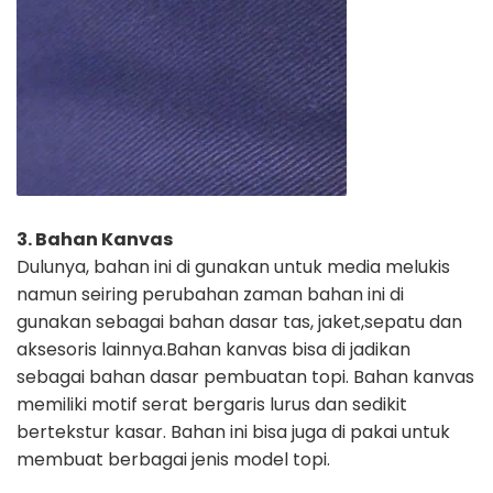
3. Bahan Kanvas
Dulunya, bahan ini di gunakan untuk media melukis
namun seiring perubahan zaman bahan ini di
gunakan sebagai bahan dasar tas, jaket,sepatu dan
aksesoris lainnya.Bahan kanvas bisa di jadikan
sebagai bahan dasar pembuatan topi. Bahan kanvas
memiliki motif serat bergaris lurus dan sedikit
bertekstur kasar. Bahan ini bisa juga di pakai untuk
membuat berbagai jenis model topi.