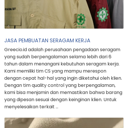
JASA PEMBUATAN SERAGAM KERJA
Greecio.id adalah perusahaan pengadaan seragam
yang sudah berpengalaman selama lebih dari 6
tahun dalam menangani kebutuhan seragam kerja.
Kami memiliki tim CS yang mampu merespon
dengan cepat hal-hal yang ingin diketahui oleh klien.
Dengan tim quality control yang berpengalaman,
kami bisa menjamin dan memastikan bahwa barang
yang dipesan sesuai dengan keinginan klien. Untuk
menyelesaikan terkait …