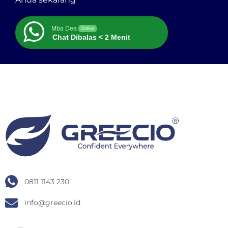
Mba Dea
Online
Chat Dibalas < 2 Menit
0811 1143 230
info@greecio.id